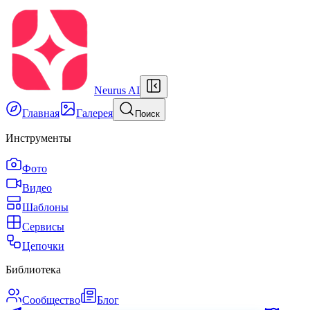
Neurus AI
Главная
Галерея
Поиск
Инструменты
Фото
Видео
Шаблоны
Сервисы
Цепочки
Библиотека
Сообщество
Блог